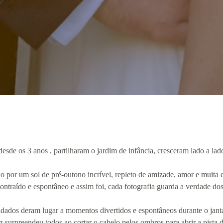
esde os 3 anos , partilharam o jardim de infância, cresceram lado a la
 por um sol de pré-outono incrível, repleto de amizade, amor e muita
ntraído e espontâneo e assim foi, cada fotografia guarda a verdade dos 
idados deram lugar a momentos divertidos e espontâneos durante o janta
surpreendeu todos ao cortar o cabelo pelos ombros para abrir a pista 